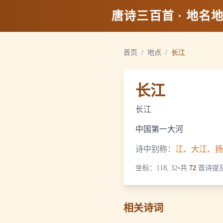
唐诗三百首 · 地名
首页
/
地点
/
长江
长江
长江
中国第一大河
诗中别称：
江、大江、扬
坐标：
118, 32
•
共
72
首诗提
相关诗词