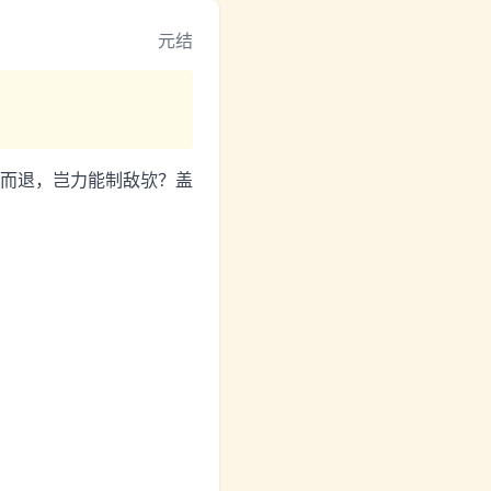
元结
而退，岂力能制敌欤？盖