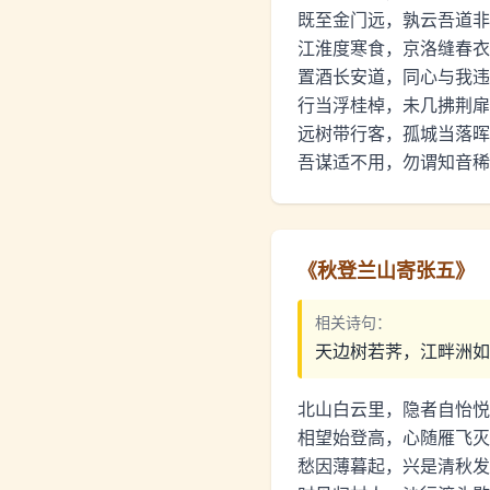
既至金门远，孰云吾道非
江淮度寒食，京洛缝春衣
置酒长安道，同心与我违
行当浮桂棹，未几拂荆扉
远树带行客，孤城当落晖
吾谋适不用，勿谓知音稀
《
秋登兰山寄张五
》
相关诗句：
天边树若荠，江畔洲如
北山白云里，隐者自怡悦
相望始登高，心随雁飞灭
愁因薄暮起，兴是清秋发