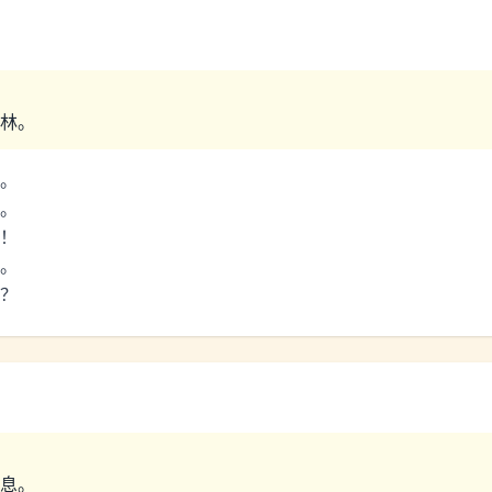
林。
。
。
！
。
？
息。