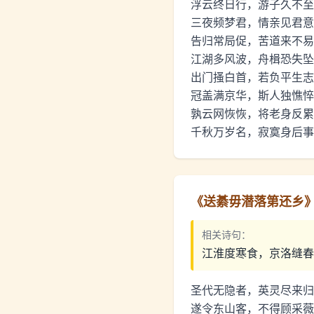
浮云终日行，游子久不至
三夜频梦君，情亲见君意
告归常局促，苦道来不易
江湖多风波，舟楫恐失坠
出门搔白首，若负平生志
冠盖满京华，斯人独憔悴
孰云网恢恢，将老身反累
千秋万岁名，寂寞身后事
《
送綦毋潜落第还乡
相关诗句：
江淮度寒食，京洛缝春
圣代无隐者，英灵尽来归
遂令东山客，不得顾采薇