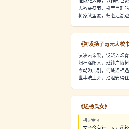
谁能绝人命，以作时世贤
思欲委符节，引竿自刺船
将家就鱼麦，归老江湖边
《
初发扬子寄元大校
凄凄去亲爱，泛泛入烟雾
归棹洛阳人，残钟广陵树
今朝为此别，何处还相遇
世事波上舟，沿洄安得住
《
送杨氏女
》
相关诗句：
女子今有行，大江溯轻