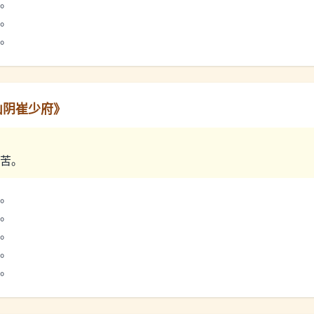
。
。
。
山阴崔少府
》
苦。
。
。
。
。
。