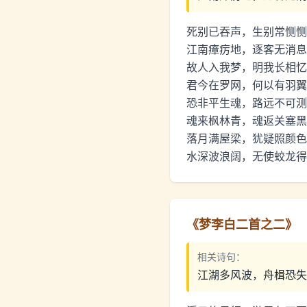
死别已吞声，生别常恻恻
江南瘴疠地，逐客无消息
故人入我梦，明我长相忆
君今在罗网，何以有羽翼
恐非平生魂，路远不可测
魂来枫林青，魂返关塞黑
落月满屋梁，犹疑照颜色
水深波浪阔，无使蛟龙得
《
梦李白二首之二
》
相关诗句：
江湖多风波，舟楫恐失