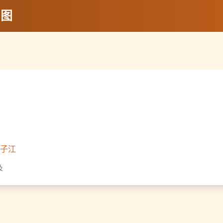
地图
子江
及