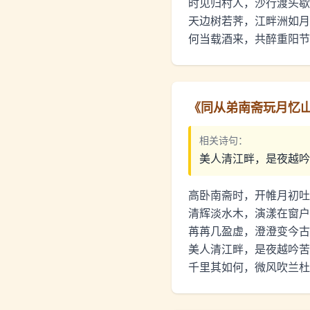
时见归村人，沙行渡头歇
天边树若荠，江畔洲如月
何当载酒来，共醉重阳节
《
同从弟南斋玩月忆
相关诗句：
美人清江畔，是夜越吟
高卧南斋时，开帷月初吐
清辉淡水木，演漾在窗户
苒苒几盈虚，澄澄变今古
美人清江畔，是夜越吟苦
千里其如何，微风吹兰杜