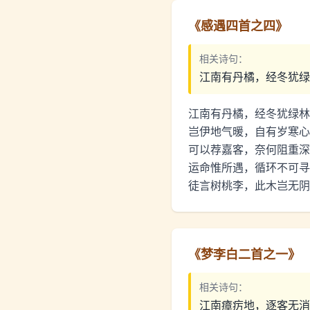
《
感遇四首之四
》
相关诗句：
江南有丹橘，经冬犹绿
江南有丹橘，经冬犹绿林
岂伊地气暖，自有岁寒心
可以荐嘉客，奈何阻重深
运命惟所遇，循环不可寻
徒言树桃李，此木岂无阴
《
梦李白二首之一
》
相关诗句：
江南瘴疠地，逐客无消