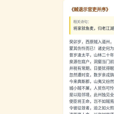
《
贼退示官吏并序
》
相关诗句：
将家就鱼麦，归老江湖
癸卯岁，西原贼入道州，
蒙其伤怜而已！诸史何为
昔岁逢太平，山林二十年
泉源在庭户，洞壑当门前
井税有常期，日晏犹得眠
忽然遭时变，数岁亲戎旃
今来典斯郡，山夷又纷然
城小贼不屠，人贫伤可怜
是以陷邻境，此州独见全
使臣将王命，岂不如贼焉
令彼征敛者，迫之如火煎