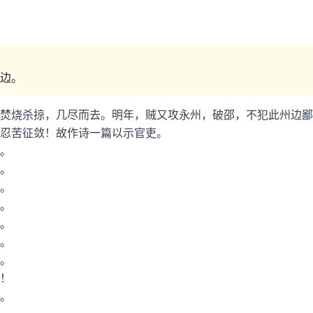
边。
焚烧杀掠，几尽而去。明年，贼又攻永州，破邵，不犯此州边鄙
忍苦征敛！故作诗一篇以示官吏。
。
。
。
。
。
。
。
！
。