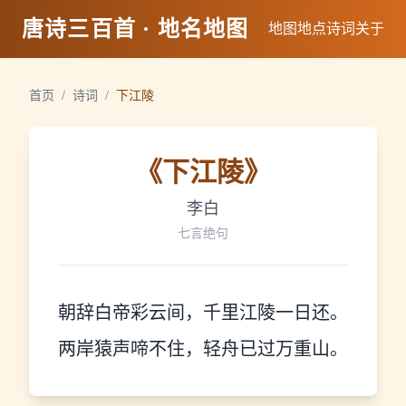
唐诗三百首 · 地名地图
地图
地点
诗词
关于
首页
/
诗词
/
下江陵
《
下江陵
》
李白
七言绝句
朝辞白帝彩云间，千里江陵一日还。
两岸猿声啼不住，轻舟已过万重山。