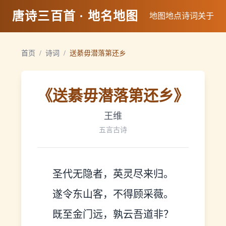
唐诗三百首 · 地名地图
地图
地点
诗词
关于
首页
/
诗词
/
送綦毋潜落第还乡
《
送綦毋潜落第还乡
》
王维
五言古诗
圣代无隐者，英灵尽来归。
遂令东山客，不得顾采薇。
既至金门远，孰云吾道非？