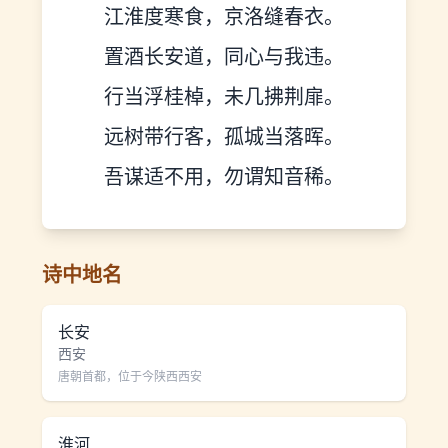
江淮度寒食，京洛缝春衣。
置酒长安道，同心与我违。
行当浮桂棹，未几拂荆扉。
远树带行客，孤城当落晖。
吾谋适不用，勿谓知音稀。
诗中地名
长安
西安
唐朝首都，位于今陕西西安
淮河