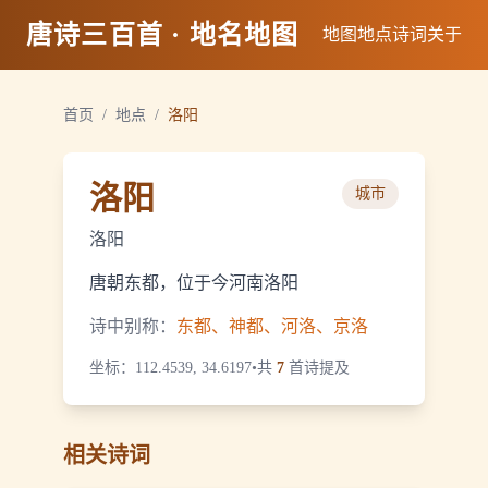
唐诗三百首 · 地名地图
地图
地点
诗词
关于
首页
/
地点
/
洛阳
洛阳
城市
洛阳
唐朝东都，位于今河南洛阳
诗中别称：
东都、神都、河洛、京洛
坐标：
112.4539, 34.6197
•
共
7
首诗提及
相关诗词