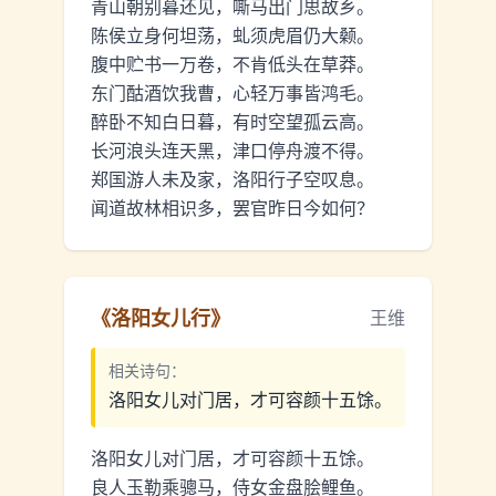
青山朝别暮还见，嘶马出门思故乡。
陈侯立身何坦荡，虬须虎眉仍大颡。
腹中贮书一万卷，不肯低头在草莽。
东门酤酒饮我曹，心轻万事皆鸿毛。
醉卧不知白日暮，有时空望孤云高。
长河浪头连天黑，津口停舟渡不得。
郑国游人未及家，洛阳行子空叹息。
闻道故林相识多，罢官昨日今如何？
《
洛阳女儿行
》
王维
相关诗句：
洛阳女儿对门居，才可容颜十五馀。
洛阳女儿对门居，才可容颜十五馀。
良人玉勒乘骢马，侍女金盘脍鲤鱼。