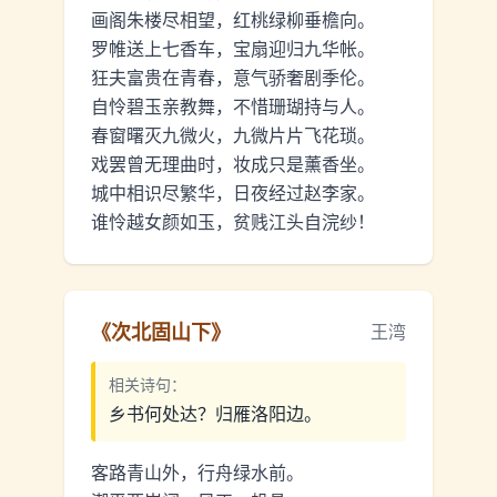
画阁朱楼尽相望，红桃绿柳垂檐向。
罗帷送上七香车，宝扇迎归九华帐。
狂夫富贵在青春，意气骄奢剧季伦。
自怜碧玉亲教舞，不惜珊瑚持与人。
春窗曙灭九微火，九微片片飞花琐。
戏罢曾无理曲时，妆成只是薰香坐。
城中相识尽繁华，日夜经过赵李家。
谁怜越女颜如玉，贫贱江头自浣纱！
《
次北固山下
》
王湾
相关诗句：
乡书何处达？归雁洛阳边。
客路青山外，行舟绿水前。