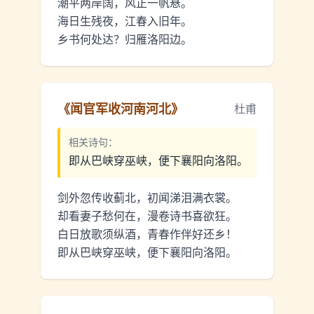
潮平两岸阔，风正一帆悬。
海日生残夜，江春入旧年。
乡书何处达？归雁洛阳边。
《
闻官军收河南河北
》
杜甫
相关诗句：
即从巴峡穿巫峡，便下襄阳向洛阳。
剑外忽传收蓟北，初闻涕泪满衣裳。
却看妻子愁何在，漫卷诗书喜欲狂。
白日放歌须纵酒，青春作伴好还乡！
即从巴峡穿巫峡，便下襄阳向洛阳。