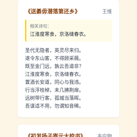
《
送綦毋潜落第还乡
》
王维
相关诗句：
江淮度寒食，京洛缝春衣。
圣代无隐者，英灵尽来归。
遂令东山客，不得顾采薇。
既至金门远，孰云吾道非？
江淮度寒食，京洛缝春衣。
置酒长安道，同心与我违。
行当浮桂棹，未几拂荆扉。
远树带行客，孤城当落晖。
吾谋适不用，勿谓知音稀。
《
初发扬子寄元大校书
》
韦应物