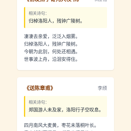
相关诗句：
归棹洛阳人，残钟广陵树。
凄凄去亲爱，泛泛入烟雾。
归棹洛阳人，残钟广陵树。
今朝为此别，何处还相遇。
世事波上舟，沿洄安得住。
《
送陈章甫
》
李颀
相关诗句：
郑国游人未及家，洛阳行子空叹息。
四月南风大麦黄，枣花未落桐叶长。