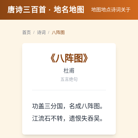
唐诗三百首 · 地名地图
地图
地点
诗词
关于
首页
/
诗词
/
八阵图
《
八阵图
》
杜甫
五言绝句
功盖三分国，名成八阵图。
江流石不转，遗恨失吞吴。