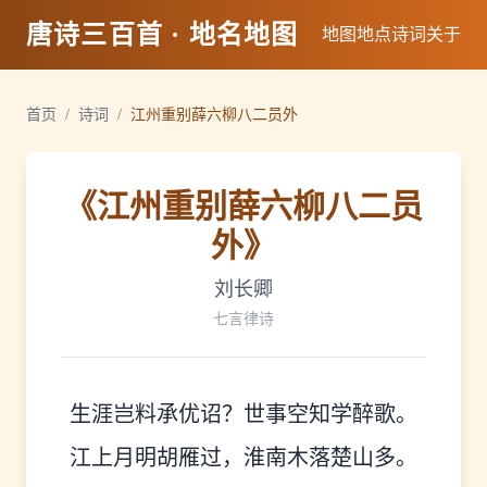
唐诗三百首 · 地名地图
地图
地点
诗词
关于
首页
/
诗词
/
江州重别薛六柳八二员外
《
江州重别薛六柳八二员
外
》
刘长卿
七言律诗
生涯岂料承优诏？世事空知学醉歌。
江上月明胡雁过，淮南木落楚山多。