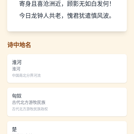
寄身且喜沧洲近，顾影无如白发何！
今日龙钟人共老，愧君犹遣慎风波。
诗中地名
淮河
淮河
中国南北分界河流
匈奴
古代北方游牧民族
古代北方游牧民族政权
楚