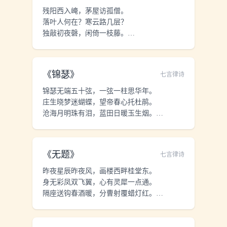
残阳西入崦，茅屋访孤僧。
落叶人何在？寒云路几层？
独敲初夜磬，闲倚一枝藤。
世界微尘里，吾宁爱与憎。
《
锦瑟
》
七言律诗
锦瑟无端五十弦，一弦一柱思华年。
庄生晓梦迷蝴蝶，望帝春心托杜鹃。
沧海月明珠有泪，蓝田日暖玉生烟。
此情可待成追忆，只是当时已惘然。
《
无题
》
七言律诗
昨夜星辰昨夜风，画楼西畔桂堂东。
身无彩凤双飞翼，心有灵犀一点通。
隔座送钩春酒暖，分曹射覆蜡灯红。
嗟余听鼓应官去，走马兰台类转蓬。