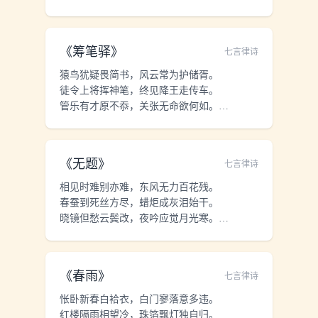
春心莫共花争发，一寸相思一寸灰。
《
筹笔驿
》
七言律诗
猿鸟犹疑畏简书，风云常为护储胥。
徒令上将挥神笔，终见降王走传车。
管乐有才原不忝，关张无命欲何如。
他年锦里经祠庙，梁父吟成恨有馀。
《
无题
》
七言律诗
相见时难别亦难，东风无力百花残。
春蚕到死丝方尽，蜡炬成灰泪始干。
晓镜但愁云鬓改，夜吟应觉月光寒。
蓬莱此去无多路，青鸟殷勤为探看。
《
春雨
》
七言律诗
怅卧新春白袷衣，白门寥落意多违。
红楼隔雨相望冷，珠箔飘灯独自归。