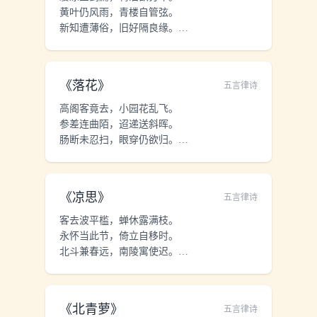
黄叶仍风雨，青楼自管弦。
碑高三丈字如斗，负以灵鳌蟠以螭。
新知遭薄俗，旧好隔良缘。
句奇语重喻者少，谗之天子言其私。
心断新丰酒，销愁斗几千。
长绳百尺拽碑倒，粗沙大石相磨治。
公之斯文若元气，先时已入人肝脾。
汤盘孔鼎有述作，今无其器存其辞。
《
落花
》
五言律诗
呜呼圣皇及圣相，相与烜赫流淳熙。
公之斯文不示后，曷与三五相攀追。
高阁客竟去，小园花乱飞。
愿书万本诵万过，口角流沫右手胝。
参差连曲陌，迢递送斜晖。
传之七十有二代，以为封禅玉检明堂基。
肠断未忍扫，眼穿仍欲归。
芳心向春尽，所得是沾衣。
《
凉思
》
五言律诗
客去波平槛，蝉休露满枝。
永怀当此节，倚立自移时。
北斗兼春远，南陵寓使迟。
天涯占梦数，疑误有新知。
《
北青萝
》
五言律诗