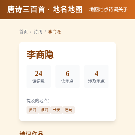
唐诗三百首 · 地名地图
地图
地点
诗词
关于
首页
/
诗词
/
李商隐
李商隐
24
6
4
诗词数
含地名
涉及地点
提及的地点：
黄河
淮河
长安
巴蜀
诗词作品