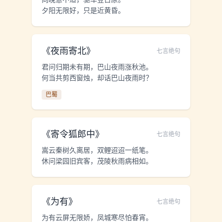
夕阳无限好，只是近黄昏。
《
夜雨寄北
》
七言绝句
君问归期未有期，巴山夜雨涨秋池。
何当共剪西窗烛，却话巴山夜雨时？
巴蜀
《
寄令狐郎中
》
七言绝句
嵩云秦树久离居，双鲤迢迢一纸笔。
休问梁园旧宾客，茂陵秋雨病相如。
《
为有
》
七言绝句
为有云屏无限娇，凤城寒尽怕春宵。