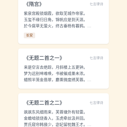
《
隋宫
》
七言律诗
紫泉宫殿锁烟霞，欲取芜城作帝家。
玉玺不缘归日角，锦帆应是到天涯。
於今腐草无萤火，终古垂杨有暮鸦。
地下若逢陈后主，岂宜重问后庭花？
长安
《
无题二首之一
》
七言律诗
来是空言去绝踪，月斜楼上五更钟。
梦为远别啼难唤，书被催成墨未浓。
蜡照半笼金翡翠，麝熏微度绣芙蓉。
刘郎已恨蓬山远，更隔蓬山一万重。
《
无题二首之二
》
七言律诗
飒飒东风细雨来，芙蓉塘外有轻雷。
金蟾啮锁烧香入，玉虎牵丝汲井回。
贾氏窥帘韩掾少，宓妃留枕魏王才。