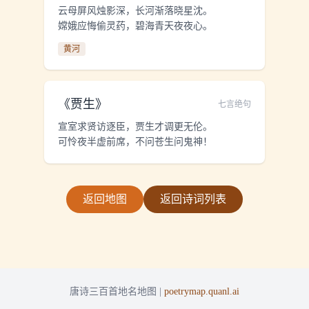
云母屏风烛影深，长河渐落晓星沈。
嫦娥应悔偷灵药，碧海青天夜夜心。
黄河
《
贾生
》
七言绝句
宣室求贤访逐臣，贾生才调更无伦。
可怜夜半虚前席，不问苍生问鬼神！
返回地图
返回诗词列表
唐诗三百首地名地图 |
poetrymap.quanl.ai