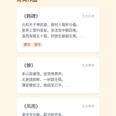
《
韩碑
》
七言古诗
元和天子神武姿，彼何人哉轩与羲。
誓将上雪列圣耻，坐法宫中朝四夷。
淮西有贼五十载，封狼生貙貙生罴。
不据山河据平地，长戈利矛日可麾。
黄河
淮河
帝得圣相相曰度，贼斫不死神扶持。
腰悬相印作都统，阴风惨澹天王旗。
愬武古通作牙爪，仪曹外郎载笔随。
行军司马智且勇，十四万众犹虎貔。
《
蝉
》
五言律诗
入蔡缚贼献太庙，功无与让恩不訾。
本以高难饱，徒劳恨费声。
帝曰汝度功第一，汝从事愈宜为辞。
五更疏欲断，一树碧无情。
愈拜稽首蹈且舞，金石刻画臣能为。
薄宦梗犹泛，故园芜已平。
古者世称大手笔，此事不系于职司。
烦君最相警，我亦举家清。
当仁自古有不让，言讫屡颔天子颐。
公退斋戒坐小阁，濡染大笔何淋漓！
点窜尧典舜典字，涂改清庙生民诗。
《
风雨
》
五言律诗
文成破体书在纸，清晨再拜铺丹墀。
凄凉宝剑篇，羁泊欲穷年。
表曰臣愈昧死上，咏神圣功书之碑。