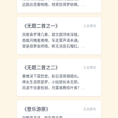
远路应悲春晼晚，残宵犹得梦依稀。
玉珰缄札何由达？万里云罗一雁飞。
《
无题二首之一
》
七言律诗
凤尾香罗薄几重，碧文圆顶夜深缝。
扇裁月魄羞难掩，车走雷声语未通。
曾是寂寥金烬暗，断无消息石榴红。
斑骓只系垂杨岸，何处西南任好风？
《
无题二首之二
》
七言律诗
重帷深下莫愁堂，卧后清宵细细长。
神女生涯原是梦，小姑居处本无郎。
风波不信菱枝弱，月露谁教桂叶香？
直道相思了无益，未妨惆怅是清狂。
《
登乐游原
》
五言绝句
向晚意不适，驱车登古原。