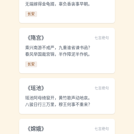
无端嫁得金龟婿，辜负香衾事早朝。
长安
《
隋宫
》
七言绝句
乘兴南游不戒严，九重谁省谏书函？
春风举国裁宫锦，半作障泥半作帆。
长安
《
瑶池
》
七言绝句
瑶池阿母绮窗开，黄竹歌声动地哀。
八骏日行三万里，穆王何事不重来？
《
嫦娥
》
七言绝句