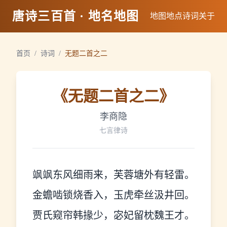
唐诗三百首 · 地名地图
地图
地点
诗词
关于
首页
/
诗词
/
无题二首之二
《
无题二首之二
》
李商隐
七言律诗
飒飒东风细雨来，芙蓉塘外有轻雷。
金蟾啮锁烧香入，玉虎牵丝汲井回。
贾氏窥帘韩掾少，宓妃留枕魏王才。