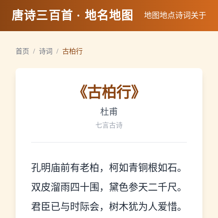
唐诗三百首 · 地名地图
地图
地点
诗词
关于
首页
/
诗词
/
古柏行
《
古柏行
》
杜甫
七言古诗
孔明庙前有老柏，柯如青铜根如石。
双皮溜雨四十围，黛色参天二千尺。
君臣已与时际会，树木犹为人爱惜。