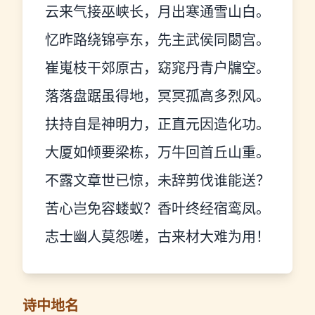
云来气接巫峡长，月出寒通雪山白。
忆昨路绕锦亭东，先主武侯同閟宫。
崔嵬枝干郊原古，窈窕丹青户牖空。
落落盘踞虽得地，冥冥孤高多烈风。
扶持自是神明力，正直元因造化功。
大厦如倾要梁栋，万牛回首丘山重。
不露文章世已惊，未辞剪伐谁能送？
苦心岂免容蝼蚁？香叶终经宿鸾凤。
志士幽人莫怨嗟，古来材大难为用！
诗中地名