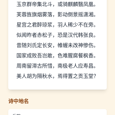
玉京群帝集北斗，或骑麒麟翳凤凰。
芙蓉旌旗烟雾落，影动倒景摇潇湘。
星宫之君醉琼浆，羽人稀少不在旁。
似闻昨者赤松子，恐是汉代韩张良。
昔随刘氏定长安，帷幄未改神惨伤。
国家成败吾岂敢，色难腥腐餐枫香。
周南留滞古所惜，南极老人应寿昌。
美人胡为隔秋水，焉得置之贡玉堂？
诗中地名