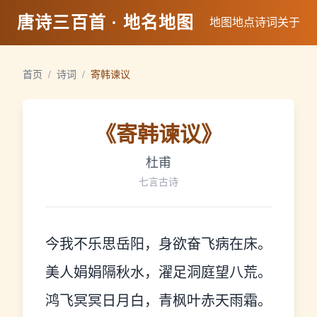
唐诗三百首 · 地名地图
地图
地点
诗词
关于
首页
/
诗词
/
寄韩谏议
《
寄韩谏议
》
杜甫
七言古诗
今我不乐思岳阳，身欲奋飞病在床。
美人娟娟隔秋水，濯足洞庭望八荒。
鸿飞冥冥日月白，青枫叶赤天雨霜。