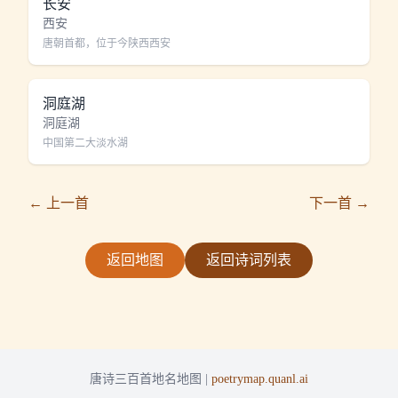
长安
西安
唐朝首都，位于今陕西西安
洞庭湖
洞庭湖
中国第二大淡水湖
← 上一首
下一首 →
返回地图
返回诗词列表
唐诗三百首地名地图 |
poetrymap.quanl.ai