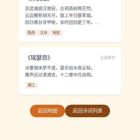
苏武魂销汉使前，古祠高树两茫然。
云边雁断胡天月，陇上羊归塞草烟。
回日楼台非甲帐，去时冠剑是丁年。
茂陵不见封侯印，空向秋波哭逝川。
陇西
汉水
匈奴
《
瑶瑟怨
》
七言绝句
冰簟银床梦不成，碧天如水夜云轻。
雁声远过潇湘去，十二楼中月自明。
湘江
返回地图
返回诗词列表