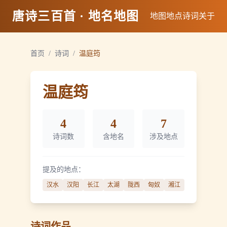
唐诗三百首 · 地名地图
地图
地点
诗词
关于
首页
/
诗词
/
温庭筠
温庭筠
4
4
7
诗词数
含地名
涉及地点
提及的地点：
汉水
汉阳
长江
太湖
陇西
匈奴
湘江
诗词作品