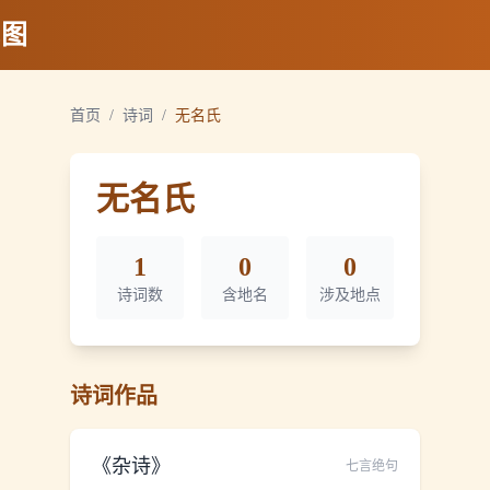
地图
首页
/
诗词
/
无名氏
无名氏
1
0
0
诗词数
含地名
涉及地点
诗词作品
《
杂诗
》
七言绝句