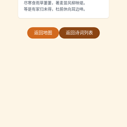
尽寒食雨草萋萋，著麦苗风柳映堤。
等是有家归未得，杜鹃休向耳边啼。
返回地图
返回诗词列表