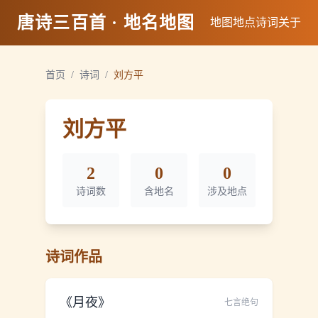
唐诗三百首 · 地名地图
地图
地点
诗词
关于
首页
/
诗词
/
刘方平
刘方平
2
0
0
诗词数
含地名
涉及地点
诗词作品
《
月夜
》
七言绝句