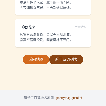
更深月色半人家，北斗阑干南斗斜。
今夜偏知春气暖，虫声新透绿窗纱。
《
春怨
》
七言绝句
纱窗日落渐黄昏，金屋无人见泪痕。
寂寞空庭春欲晚，梨花满地不开门。
返回地图
返回诗词列表
唐诗三百首地名地图 |
poetrymap.quanl.ai