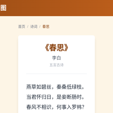
地图
首页
/
诗词
/
春思
《
春思
》
李白
五言古诗
燕草如碧丝，秦桑低绿枝。
当君怀归日，是妾断肠时。
春风不相识，何事入罗帏？