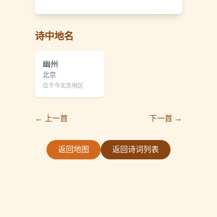
诗中地名
幽州
北京
位于今北京地区
← 上一首
下一首 →
返回地图
返回诗词列表