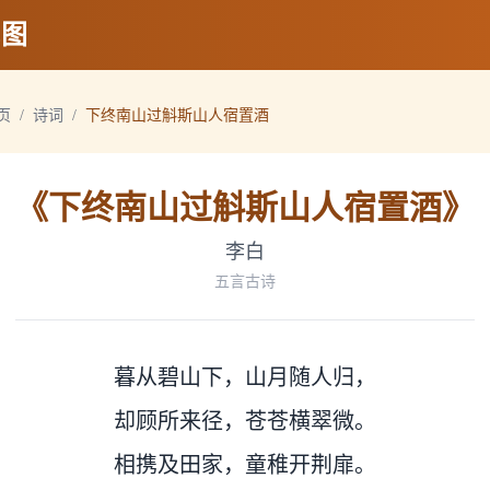
地图
页
/
诗词
/
下终南山过斛斯山人宿置酒
《
下终南山过斛斯山人宿置酒
》
李白
五言古诗
暮从碧山下，山月随人归，
却顾所来径，苍苍横翠微。
相携及田家，童稚开荆扉。