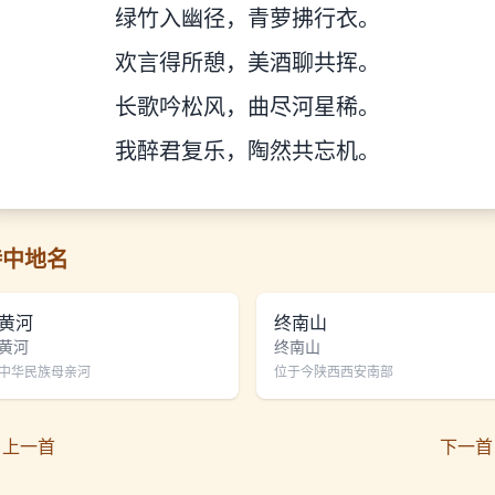
绿竹入幽径，青萝拂行衣。
欢言得所憩，美酒聊共挥。
长歌吟松风，曲尽河星稀。
我醉君复乐，陶然共忘机。
诗中地名
黄河
终南山
黄河
终南山
中华民族母亲河
位于今陕西西安南部
 上一首
下一首