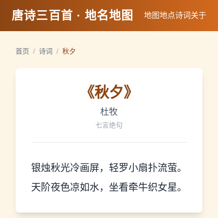
唐诗三百首 · 地名地图
地图
地点
诗词
关于
首页
/
诗词
/
秋夕
《
秋夕
》
杜牧
七言绝句
银烛秋光冷画屏，轻罗小扇扑流萤。
天阶夜色凉如水，坐看牵牛织女星。