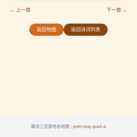
← 上一首
下一首 →
返回地图
返回诗词列表
唐诗三百首地名地图 |
poetrymap.quanl.ai