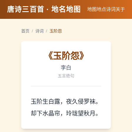
唐诗三百首 · 地名地图
地图
地点
诗词
关于
首页
/
诗词
/
玉阶怨
《
玉阶怨
》
李白
五言绝句
玉阶生白露，夜久侵罗袜。
却下水晶帘，玲珑望秋月。