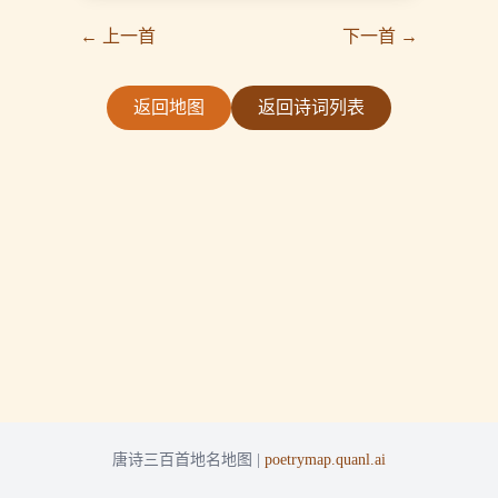
← 上一首
下一首 →
返回地图
返回诗词列表
唐诗三百首地名地图 |
poetrymap.quanl.ai