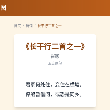
地图
首页
/
诗词
/
长干行二首之一
《
长干行二首之一
》
崔颢
五言绝句
君家何处住，妾住在横塘。
停船暂借问，或恐是同乡。