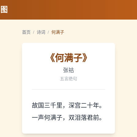
地图
首页
/
诗词
/
何满子
《
何满子
》
张祜
五言绝句
故国三千里，深宫二十年。
一声何满子，双泪落君前。