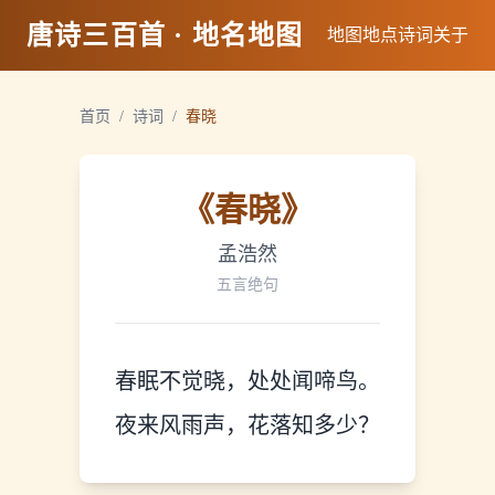
唐诗三百首 · 地名地图
地图
地点
诗词
关于
首页
/
诗词
/
春晓
《
春晓
》
孟浩然
五言绝句
春眠不觉晓，处处闻啼鸟。
夜来风雨声，花落知多少？