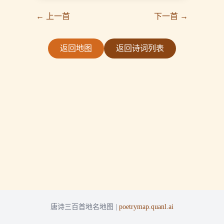
← 上一首
下一首 →
返回地图
返回诗词列表
唐诗三百首地名地图 |
poetrymap.quanl.ai