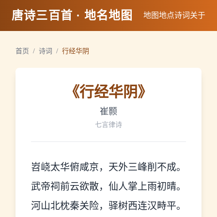
唐诗三百首 · 地名地图
地图
地点
诗词
关于
首页
/
诗词
/
行经华阴
《
行经华阴
》
崔颢
七言律诗
岧峣太华俯咸京，天外三峰削不成。
武帝祠前云欲散，仙人掌上雨初晴。
河山北枕秦关险，驿树西连汉畤平。