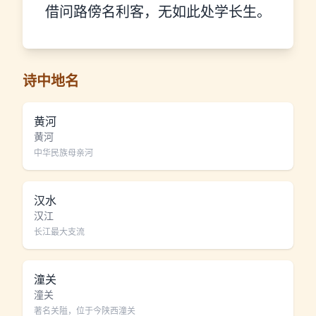
借问路傍名利客，无如此处学长生。
诗中地名
黄河
黄河
中华民族母亲河
汉水
汉江
长江最大支流
潼关
潼关
著名关隘，位于今陕西潼关