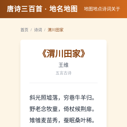
唐诗三百首 · 地名地图
地图
地点
诗词
关于
首页
/
诗词
/
渭川田家
《
渭川田家
》
王维
五言古诗
斜光照墟落，穷巷牛羊归。
野老念牧童，倚杖候荆扉。
雉雊麦苗秀，蚕眠桑叶稀。