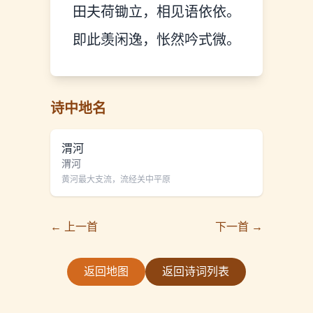
田夫荷锄立，相见语依依。
即此羡闲逸，怅然吟式微。
诗中地名
渭河
渭河
黄河最大支流，流经关中平原
← 上一首
下一首 →
返回地图
返回诗词列表