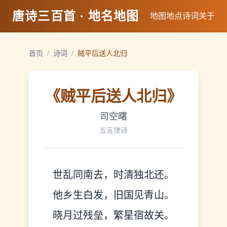
唐诗三百首 · 地名地图
地图
地点
诗词
关于
首页
/
诗词
/
贼平后送人北归
《
贼平后送人北归
》
司空曙
五言律诗
世乱同南去，时清独北还。
他乡生白发，旧国见青山。
晓月过残垒，繁星宿故关。