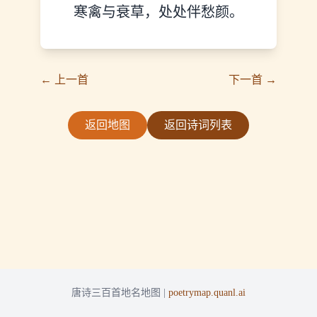
寒禽与衰草，处处伴愁颜。
← 上一首
下一首 →
返回地图
返回诗词列表
唐诗三百首地名地图 |
poetrymap.quanl.ai