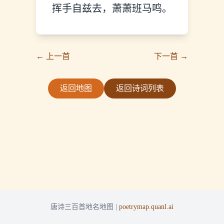
挥手自兹去，萧萧班马鸣。
← 上一首
下一首 →
返回地图
返回诗词列表
唐诗三百首地名地图 |
poetrymap.quanl.ai