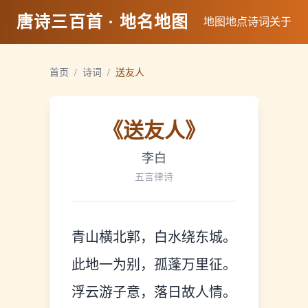
唐诗三百首 · 地名地图
地图
地点
诗词
关于
首页
/
诗词
/
送友人
《
送友人
》
李白
五言律诗
青山横北郭，白水绕东城。
此地一为别，孤蓬万里征。
浮云游子意，落日故人情。