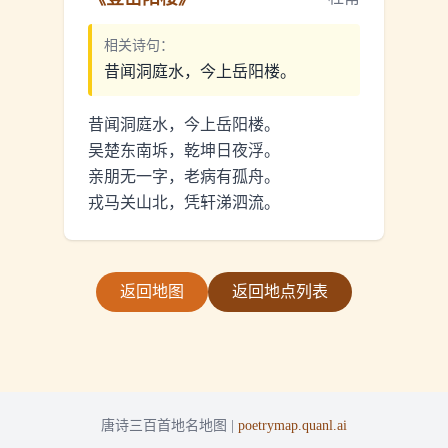
相关诗句：
昔闻洞庭水，今上岳阳楼。
昔闻洞庭水，今上岳阳楼。
吴楚东南坼，乾坤日夜浮。
亲朋无一字，老病有孤舟。
戎马关山北，凭轩涕泗流。
返回地图
返回地点列表
唐诗三百首地名地图 |
poetrymap.quanl.ai