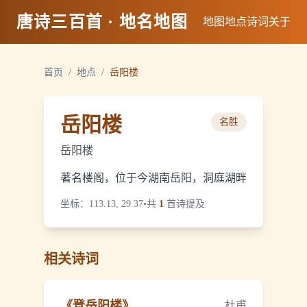
唐诗三百首 · 地名地图
地图
地点
诗词
关于
首页
/
地点
/
岳阳楼
岳阳楼
名胜
岳阳楼
著名楼阁，位于今湖南岳阳，洞庭湖畔
坐标：
113.13, 29.37
•
共
1
首诗提及
相关诗词
《
登岳阳楼
》
杜甫