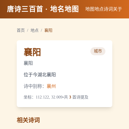
唐诗三百首 · 地名地图
地图
地点
诗词
关于
首页
/
地点
/
襄阳
襄阳
城市
襄阳
位于今湖北襄阳
诗中别称：
襄州
坐标：
112.122, 32.009
•
共
3
首诗提及
相关诗词