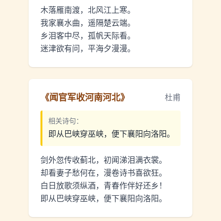
木落雁南渡，北风江上寒。
我家襄水曲，遥隔楚云端。
乡泪客中尽，孤帆天际看。
迷津欲有问，平海夕漫漫。
《
闻官军收河南河北
》
杜甫
相关诗句：
即从巴峡穿巫峡，便下襄阳向洛阳。
剑外忽传收蓟北，初闻涕泪满衣裳。
却看妻子愁何在，漫卷诗书喜欲狂。
白日放歌须纵酒，青春作伴好还乡！
即从巴峡穿巫峡，便下襄阳向洛阳。