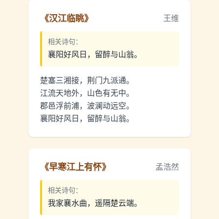
《
汉江临眺
》
王维
相关诗句：
襄阳好风日，留醉与山翁。
楚塞三湘接，荆门九派通。
江流天地外，山色有无中。
郡邑浮前浦，波澜动远空。
襄阳好风日，留醉与山翁。
《
早寒江上有怀
》
孟浩然
相关诗句：
我家襄水曲，遥隔楚云端。