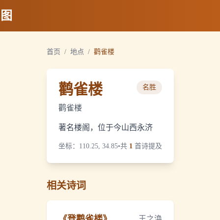
地图
首页
/
地点
/
鹳雀楼
鹳雀楼
名胜
鹳雀楼
著名楼阁，位于今山西永济
坐标：
110.25, 34.85
•
共
1
首诗提及
相关诗词
《
登鹳雀楼
》
王之涣